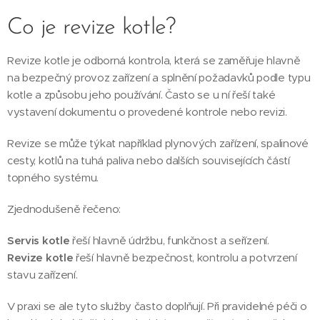
Co je revize kotle?
Revize kotle je odborná kontrola, která se zaměřuje hlavně
na bezpečný provoz zařízení a splnění požadavků podle typu
kotle a způsobu jeho používání. Často se u ní řeší také
vystavení dokumentu o provedené kontrole nebo revizi.
Revize se může týkat například plynových zařízení, spalinové
cesty, kotlů na tuhá paliva nebo dalších souvisejících částí
topného systému.
Zjednodušeně řečeno:
Servis kotle
řeší hlavně údržbu, funkčnost a seřízení.
Revize kotle
řeší hlavně bezpečnost, kontrolu a potvrzení
stavu zařízení.
V praxi se ale tyto služby často doplňují. Při pravidelné péči o