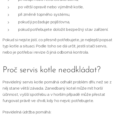
po větší opravě nebo výměně kotle,
při změně topného systému,
pokud ji požaduje pojišťovna,
pokud potřebujete doložit bezpečný stav zařízení.
Pokud si nejste jistí, co přesně potřebujete, je nejlepší popsat
typ kotle a situaci. Podle toho se dá určit, jestli stačí servis,
nebo je potřeba i revize či jiná odborná kontrola.
Proč servis kotle neodkládat?
Pravidelný servis kotle pomáhá odhalit problém dřív, než se z
něj stane větší závada. Zanedbaný kotel může mít horší
účinnost, vyšší spotřebu a v horším případě může přestat
fungovat právě ve chvíli, kdy ho nejvíc potřebujete.
Pravidelná údržba pomáhá: