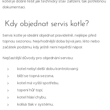
kotel je dobré řešit jak technický stav zařízení, tak potřebnou
dokumentaci.
Kdy objednat servis kotle?
Servis kotle je ideální objednat pravidelně, nejlépe před
topnou sezonou. Nejvhodnější doba bývá jaro, léto nebo
začátek podzimu, kdy ještě není největší nápor.
Nejčastější důvody pro objednání servisu:
kotel nebyl delší dobu kontrolovaný,
blíží se topná sezona,
kotel má vyšší spotřebu,
topení hůř topí,
kotel hlásí chybu,
kolísá tlak v systému,