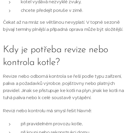
kotel vydává nezvyklé zvuky,
chcete předejít poruše v zimě.
Čekat až na mráz se většinou nevyplatí. V topné sezoně
bývají termíny plnější a případná oprava může být složitější.
Kdy je potřeba revize nebo
kontrola kotle?
Revize nebo odborná kontrola se řeší podle typu zařízení,
paliva a požadavků výrobce, pojišťovny nebo platných
pravidel. Jinak se přistupuje ke kotli na plyn, jinak ke kotli na
tuhá paliva nebo k celé soustavě vytápění.
Revizi nebo kontrolu má smysl řešit hlavně:
při pravidelném provozu kotle,
při koupi nebo rekonstrukci domu,