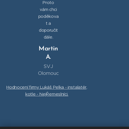
Proto
vám chci
poděkova
t a
doporučit
dále.
Martin
A.
SVJ
Olomouc
Hodnocení firmy Lukáš Pelka - instalatér,
kotle - NejŘemeslníci.