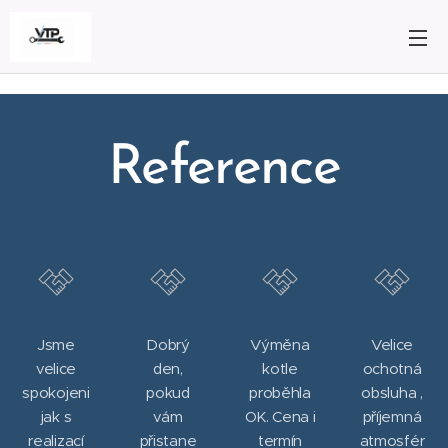
Reference
Jsme
Dobrý
Výměna
Velice
velice
den,
kotle
ochotná
spokojeni
pokud
proběhla
obsluha ,
jak s
vám
OK. Cena i
příjemná
realizací
přistane
termín
atmosfér