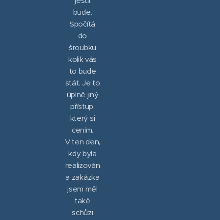
jestli
bude.
Spočítá
do
šroubku
kolik vás
to bude
stát. Je to
úplně jiný
přístup,
který si
cením.
V ten den,
kdy byla
realizován
a zakázka
jsem měl
také
schůzi