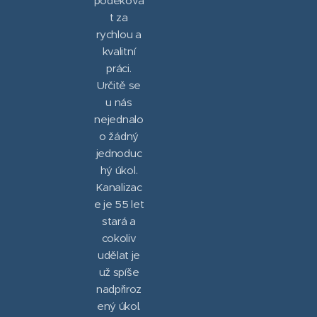
poděkova
t za
rychlou a
kvalitní
práci.
Určitě se
u nás
nejednalo
o žádný
jednoduc
hý úkol.
Kanalizac
e je 55 let
stará a
cokoliv
udělat je
už spíše
nadpřiroz
ený úkol.