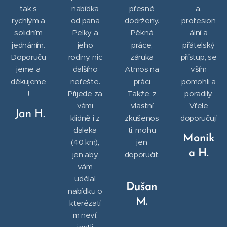
tak s
nabídka
přesně
a,
rychlým a
od pana
dodrženy.
profesion
solidním
Pelky a
Pěkná
ální a
jednáním.
jeho
práce,
přátelský
Doporuču
rodiny, nic
záruka
přístup, se
jeme a
dalšího
Atmos na
vším
děkujeme
neřešte.
práci
pomohli a
!
Přijede za
Takže, z
poradily.
vámi
vlastní
Vřele
Jan H.
klidně i z
zkušenos
doporučují
daleka
ti, mohu
Monik
(40 km),
jen
a H.
jen aby
doporučit.
vám
udělal
Dušan
nabídku o
M.
kterézatí
m neví,