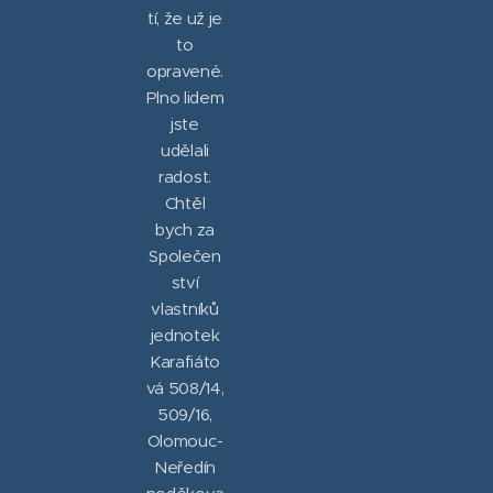
tí, že už je
to
opravené.
Plno lidem
jste
udělali
radost.
Chtěl
bych za
Společen
ství
vlastníků
jednotek
Karafiáto
vá 508/14,
509/16,
Olomouc-
Neředín