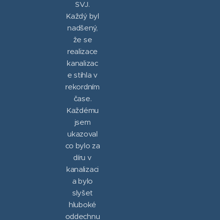
SVJ.
Každý byl
nadšený,
že se
realizace
kanalizac
e stihla v
rekordním
čase.
Každému
jsem
ukazoval
co bylo za
díru v
kanalizaci
a bylo
slyšet
hluboké
oddechnu